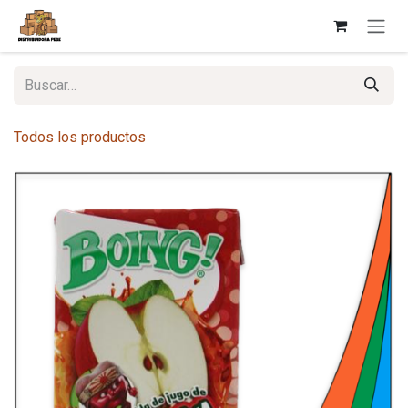
Ir al contenido
Todos los productos