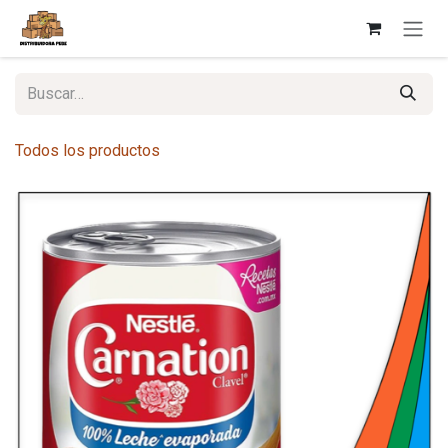
Ir al contenido
Todos los productos