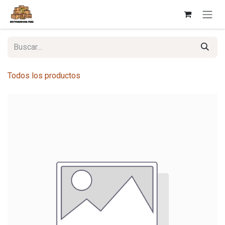
Ir al contenido
Todos los productos