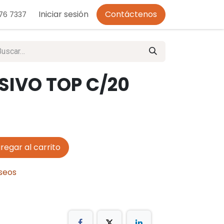
o de Privacidad
Iniciar sesión
Contáctenos
276 7337
SIVO TOP C/20
regar al carrito
eseos