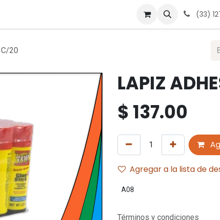
 nosotros
Contáctanos
Términos y condiciones
Avis
(33) 1
 C/20
LAPIZ ADHE
$
137.00
Ag
Agregar a la lista de d
A08
Términos y condiciones