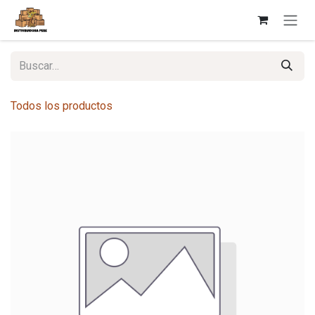
Ir al contenido
Todos los productos