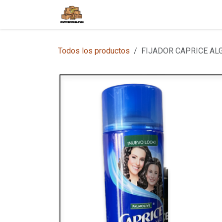
Ir al contenido
Inicio
Tienda en Línea
Sobre
Todos los productos
FIJADOR CAPRICE ALG