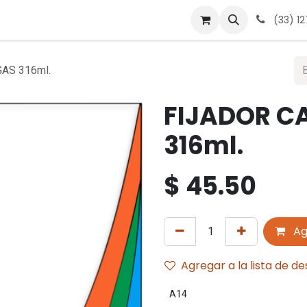
 nosotros
Contáctanos
Términos y condiciones
Avis
(33) 1
AS 316ml.
FIJADOR C
316ml.
$
45.50
Ag
Agregar a la lista de d
A14