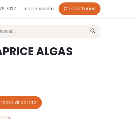
o de Privacidad
Iniciar sesión
Contáctenos
276 7337
APRICE ALGAS
regar al carrito
eseos