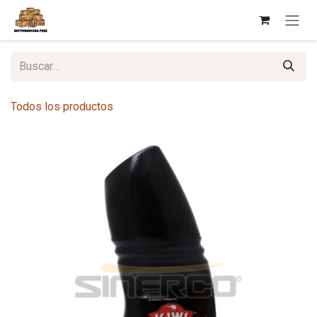
Ir al contenido
Todos los productos