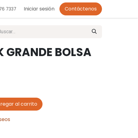
o de Privacidad
Iniciar sesión
Contáctenos
276 7337
 GRANDE BOLSA
regar al carrito
eseos