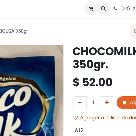
 nosotros
Contáctanos
Términos y condiciones
Avis
(33) 1
OLSA 350gr.
CHOCOMILK
350gr.
$
52.00
Ag
Agregar a la lista de d
A15