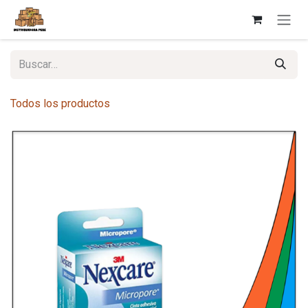
Ir al contenido
Todos los productos