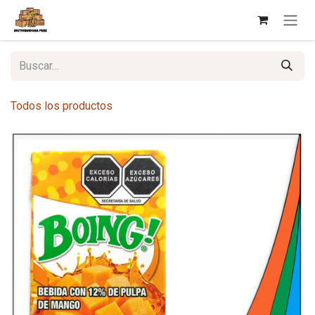
Ir al contenido
Todos los productos