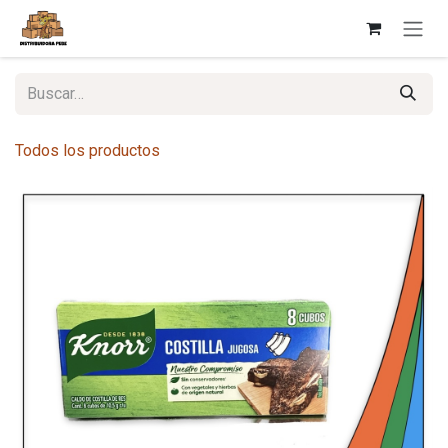
Ir al contenido
Todos los productos