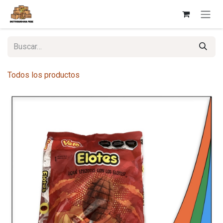
Ir al contenido
Todos los productos