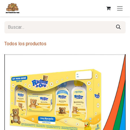
Ir al contenido
Todos los productos