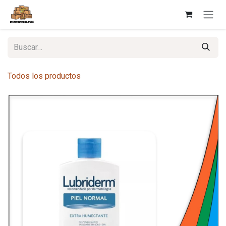
Ir al contenido
Todos los productos