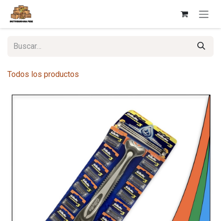
Ir al contenido
Todos los productos