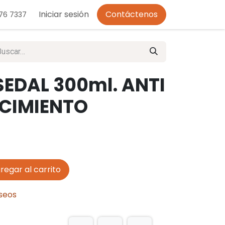
o de Privacidad
Iniciar sesión
Contáctenos
276 7337
EDAL 300ml. ANTI
ECIMIENTO
regar al carrito
eseos