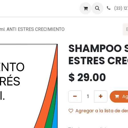
 nosotros
Contáctanos
Términos y condiciones
Avis
(33) 1
l. ANTI ESTRES CRECIMIENTO
SHAMPOO S
ESTRES CR
$
29.00
Ag
Agregar a la lista de d