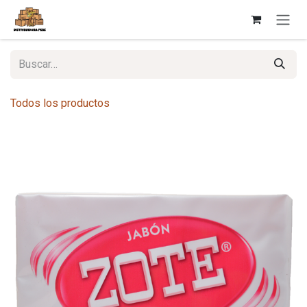
Ir al contenido
Todos los productos