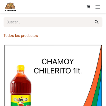
Ir al contenido
Todos los productos