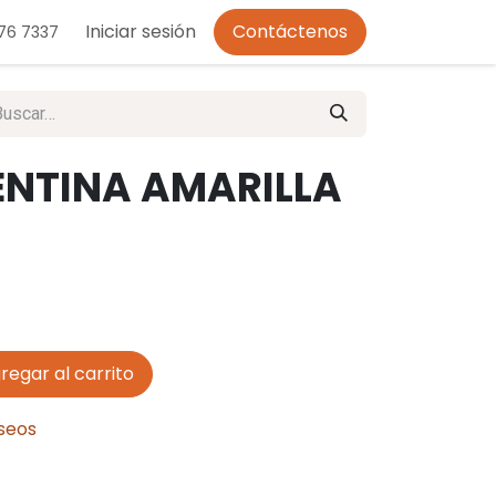
o de Privacidad
Iniciar sesión
Contáctenos
276 7337
ENTINA AMARILLA
regar al carrito
eseos