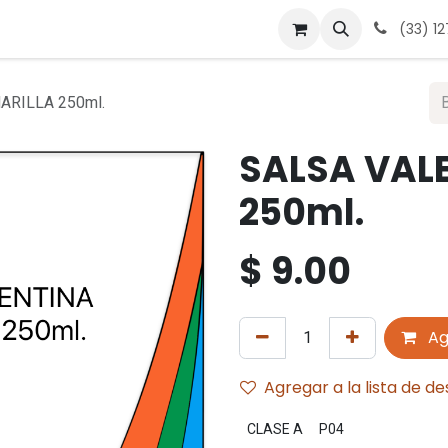
 nosotros
Contáctanos
Términos y condiciones
Avis
(33) 1
ARILLA 250ml.
SALSA VAL
250ml.
$
9.00
Ag
Agregar a la lista de d
CLASE A
P04