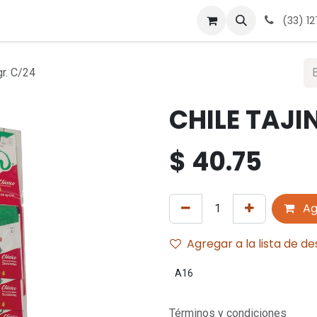
 nosotros
Contáctanos
Términos y condiciones
Avis
(33) 1
r. C/24
CHILE TAJI
$
40.75
Ag
Agregar a la lista de d
A16
Términos y condiciones