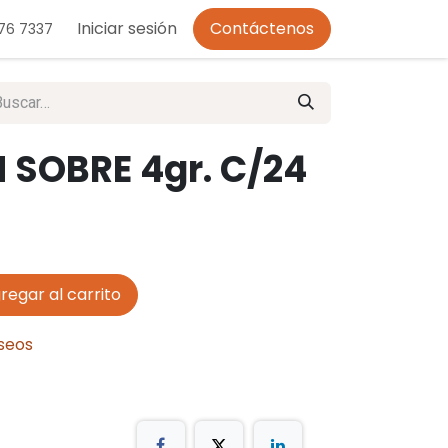
o de Privacidad
Iniciar sesión
Contáctenos
276 7337
N SOBRE 4gr. C/24
regar al carrito
eseos