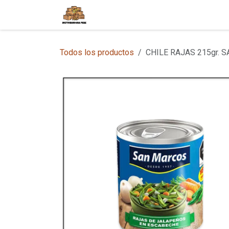
Ir al contenido
Inicio
Tienda en Línea
Sobre
Todos los productos
CHILE RAJAS 215gr. 