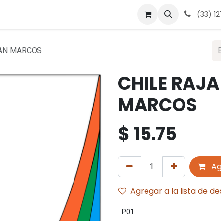
 nosotros
Contáctanos
Términos y condiciones
Avis
(33) 1
SAN MARCOS
CHILE RAJA
MARCOS
$
15.75
Ag
Agregar a la lista de d
P01