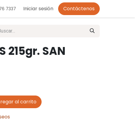
o de Privacidad
Iniciar sesión
Contáctenos
276 7337
S 215gr. SAN
regar al carrito
eseos