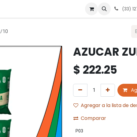
 nosotros
Contáctanos
Términos y condiciones
Avis
(33) 1
C/10
AZUCAR ZUL
$
222.25
Ag
Agregar a la lista de d
Comparar
P03