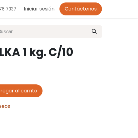
o de Privacidad
Iniciar sesión
Contáctenos
276 7337
KA 1 kg. C/10
regar al carrito
eseos