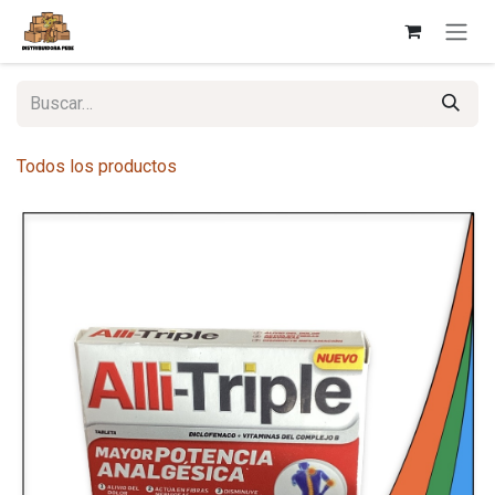
Ir al contenido
Todos los productos