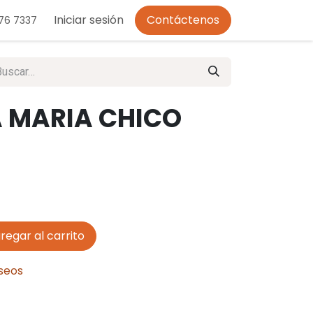
o de Privacidad
Iniciar sesión
Contáctenos
276 7337
 MARIA CHICO
regar al carrito
eseos