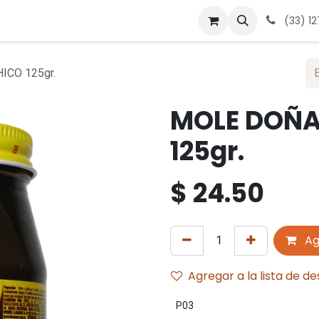
 nosotros
Contáctanos
Términos y condiciones
Avis
(33) 1
ICO 125gr.
MOLE DOÑA
125gr.
$
24.50
Ag
Agregar a la lista de d
P03