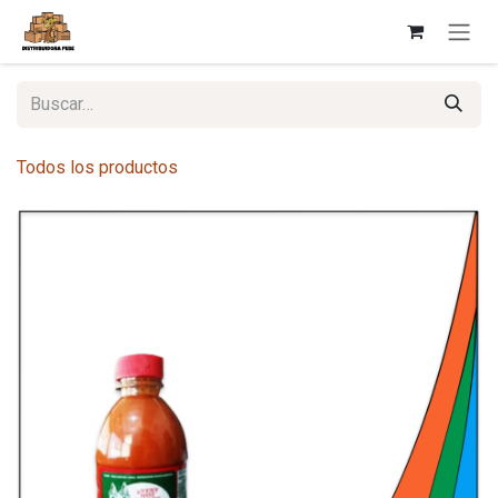
Ir al contenido
Todos los productos