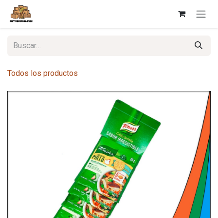
Ir al contenido
Todos los productos