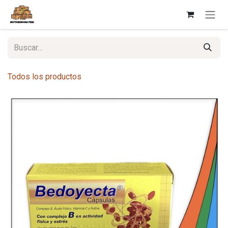
Ir al contenido
Todos los productos