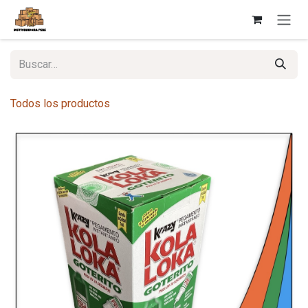
Ir al contenido
Todos los productos