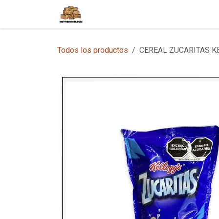
Ir al contenido
Inicio
Tienda en Línea
Sobre
Todos los productos
CEREAL ZUCARITAS KE