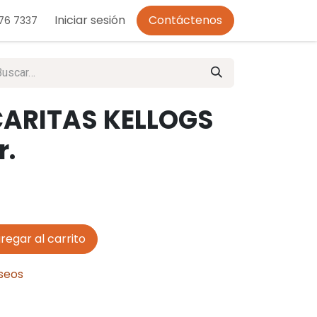
o de Privacidad
Iniciar sesión
Contáctenos
276 7337
CARITAS KELLOGS
r.
regar al carrito
eseos