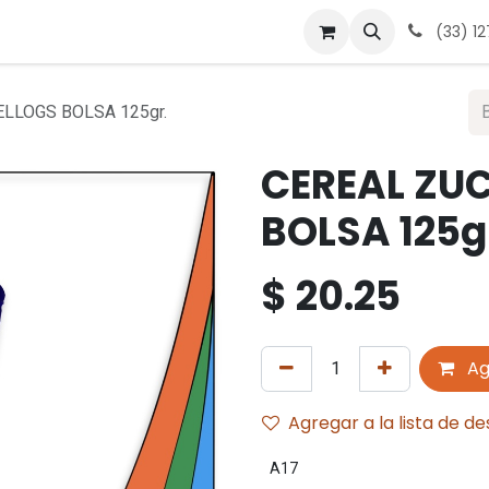
 nosotros
Contáctanos
Términos y condiciones
Avis
(33) 1
LLOGS BOLSA 125gr.
CEREAL ZU
BOLSA 125g
$
20.25
Ag
Agregar a la lista de d
A17