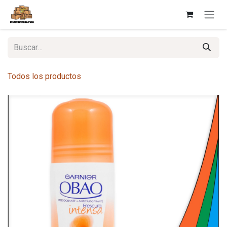
Ir al contenido
Todos los productos