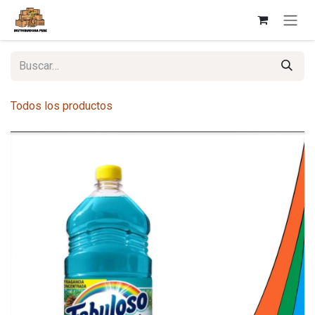
Ir al contenido
Todos los productos