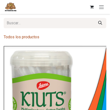
Ir al contenido
Todos los productos