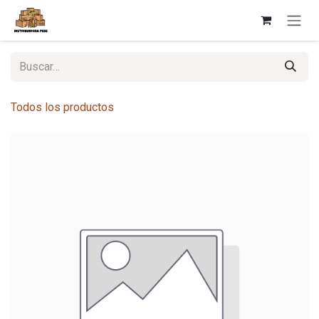
Ir al contenido
Todos los productos