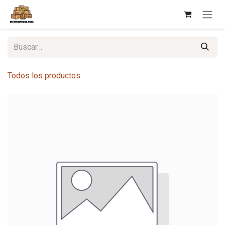
Ir al contenido
Todos los productos