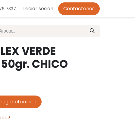
o de Privacidad
Iniciar sesión
Contáctenos
276 7337
LEX VERDE
50gr. CHICO
regar al carrito
eseos