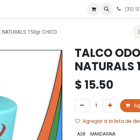
 nosotros
Contáctanos
Términos y condiciones
Avis
(33) 1
 NATURALS 150gr. CHICO
TALCO ODO
NATURALS 1
$
15.50
Ag
Agregar a la lista de d
A08
MANDARINA