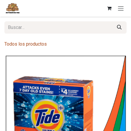
Ir al contenido
Todos los productos