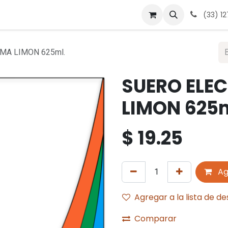
 nosotros
Contáctanos
Términos y condiciones
Avis
(33) 1
MA LIMON 625ml.
SUERO ELEC
LIMON 625m
$
19.25
Ag
Agregar a la lista de d
Comparar