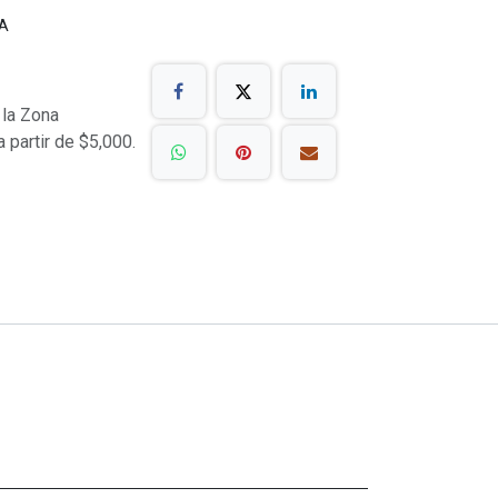
A
 la Zona
a partir de $5,000.