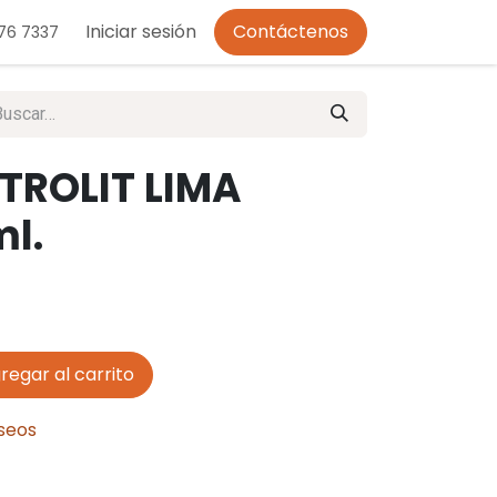
o de Privacidad
Iniciar sesión
Contáctenos
276 7337
TROLIT LIMA
l.
regar al carrito
eseos