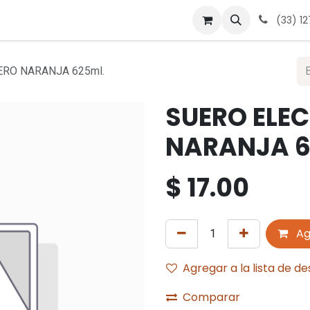
 nosotros
Contáctanos
Términos y condiciones
Avis
(33) 1
ERO NARANJA 625ml.
SUERO ELEC
NARANJA 6
$
17.00
Ag
Agregar a la lista de d
Comparar