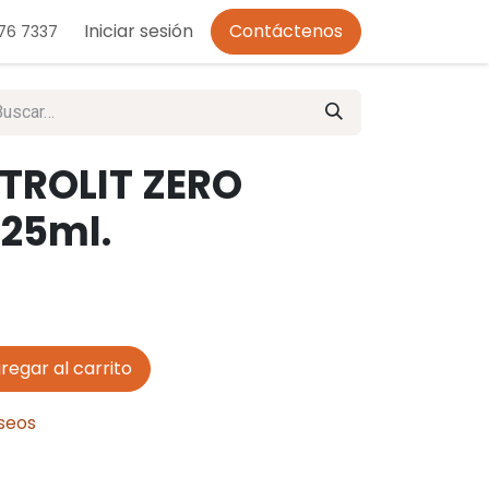
o de Privacidad
Iniciar sesión
Contáctenos
276 7337
TROLIT ZERO
25ml.
regar al carrito
eseos